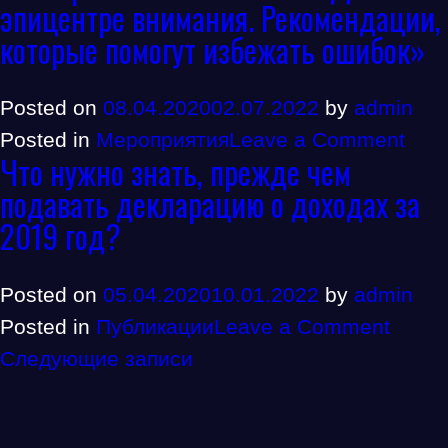
эпицентре внимания. Рекомендации,
онл
которые помогут избежать ошибок»
мар
«Тр
Posted on
08.04.2020
02.07.2022
by
admin
нов
on
Posted in
Мероприятия
Leave a Comment
тре
Что нужно знать, прежде чем
IV
в
подавать декларацию о доходах за
Нал
сфе
2019 год?
онл
нал
мар
кон
Posted on
05.04.2020
10.01.2022
by
admin
«Ко
on
Posted in
Публикации
Leave a Comment
на
Навигация
Что
Следующие записи
осн
по
нужн
АСК
записям
знать
НДС